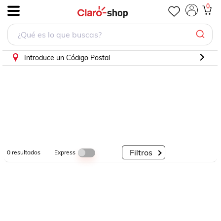
0
.
Por
Por
Por
Categorías
Descuento
Marcas
Introduce un Código Postal
Filtros
Express
0
resultados