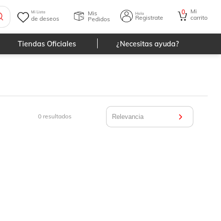
Mi
0
Mis
Mi Lista
Hola
Registrate
carrito
de deseos
Pedidos
Tiendas Oficiales
¿Necesitas ayuda?
0
resultados