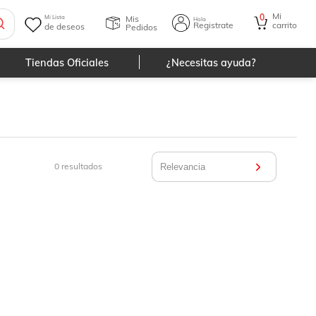
Mi
0
Mis
Mi Lista
Hola
Registrate
carrito
de deseos
Pedidos
Tiendas Oficiales
¿Necesitas ayuda?
0
resultados