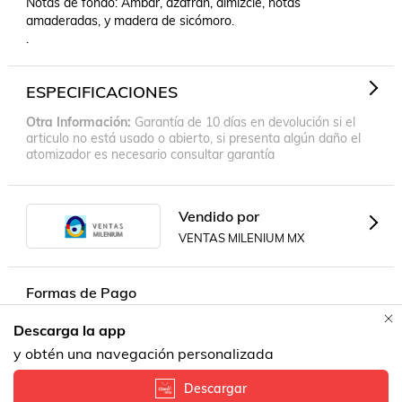
Notas de fondo: Ámbar, azafrán, almizcle, notas 
amaderadas, y madera de sicómoro.

.
ESPECIFICACIONES
Otra Información
Garantía de 10 días en devolución si el
articulo no está usado o abierto, si presenta algún daño el
atomizador es necesario consultar garantía
Vendido por
VENTAS MILENIUM MX
Formas de Pago
Descarga la app
Contacta a un vendedor!
y obtén una navegación personalizada
Descargar