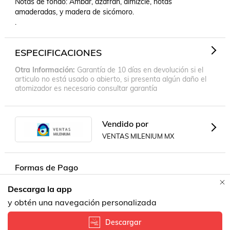
Notas de fondo: Ámbar, azafrán, almizcle, notas 
amaderadas, y madera de sicómoro.

.
ESPECIFICACIONES
Otra Información
Garantía de 10 días en devolución si el
articulo no está usado o abierto, si presenta algún daño el
atomizador es necesario consultar garantía
Vendido por
VENTAS MILENIUM MX
Formas de Pago
Descarga la app
Contacta a un vendedor!
y obtén una navegación personalizada
Descargar