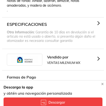
Notas de fondo: Ámbar, azafrán, almizcle, notas 
amaderadas, y madera de sicómoro.

.
ESPECIFICACIONES
Otra Información
Garantía de 10 días en devolución si el
articulo no está usado o abierto, si presenta algún daño el
atomizador es necesario consultar garantía
Vendido por
VENTAS MILENIUM MX
Formas de Pago
Descarga la app
Contacta a un vendedor!
y obtén una navegación personalizada
Descargar