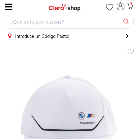
Gorra Puma BMW Motorsport FB - 02479002 - Blanco - Un
0
.
Introduce un Código Postal