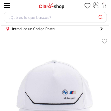
Gorra Puma BMW Motorsport FB - 02479002 - Blanco - Un
0
.
Introduce un Código Postal