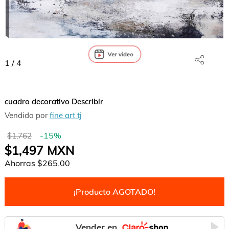
1
/
4
cuadro decorativo Describir
Vendido por
fine art tj
-
15
%
$1,762
$1,497
MXN
Ahorras
$265.00
¡Producto AGOTADO!
Vender en