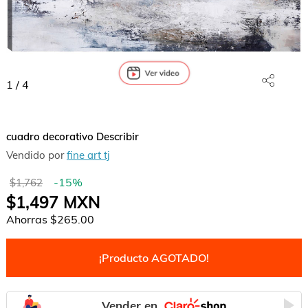
1
/
4
cuadro decorativo Describir
Vendido por
fine art tj
-
15
%
$1,762
$1,497
MXN
Ahorras
$265.00
¡Producto AGOTADO!
Vender en