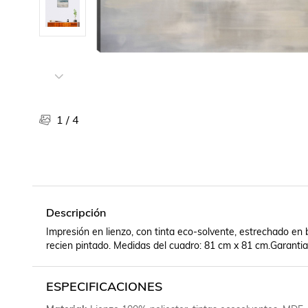
Libros, revistas y comics
Películas, series de tv y música
Otras categorías
Bebidas
Súpermercado
Farmacia
1
/
4
Descripción
Impresión en lienzo, con tinta eco-solvente, estrechado en 
recien pintado. Medidas del cuadro: 81 cm x 81 cm.Garantia
ESPECIFICACIONES