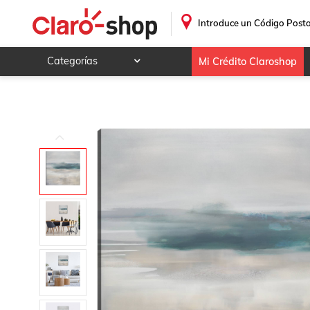
cuadro decorativo Pausa en agua
.
Introduce un Código Posta
Categorías
Mi Crédito Claroshop
Celulares y telefonía
Electrónica y tecnología
Videojuegos
Hogar y jardín
Deportes y ocio
Animales y mascotas
Ferretería y autos
Ropa, calzado y accesorios
Mamá y bebé
Salud, belleza y cuidado personal
Joyería y relojes
Juegos y juguetes