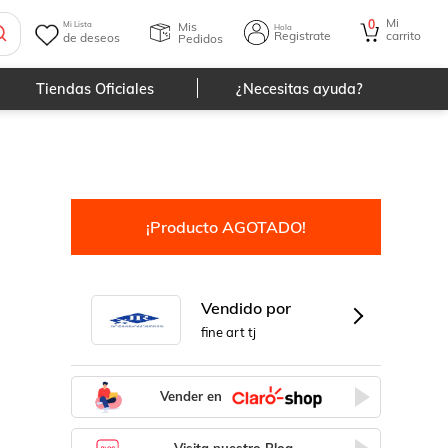
Mi
0
Mis
Mi Lista
Hola
Registrate
carrito
de deseos
Pedidos
Tiendas Oficiales
¿Necesitas ayuda?
¡Producto AGOTADO!
Vendido por
fine art tj
Vender en