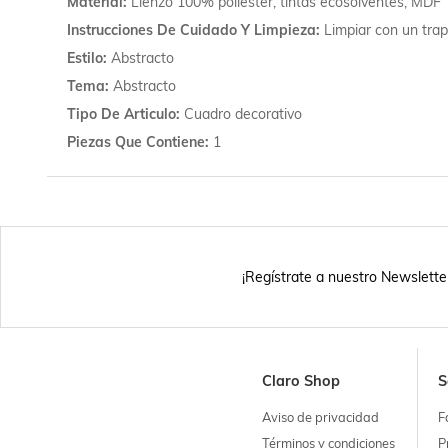
Material
Lienzo 100% poliester, tintas ecosolventes, MDF
Instrucciones De Cuidado Y Limpieza
Limpiar con un tra
Estilo
Abstracto
Tema
Abstracto
Tipo De Articulo
Cuadro decorativo
Piezas Que Contiene
1
¡Regístrate a nuestro Newslette
Claro Shop
S
Aviso de privacidad
F
Términos y condiciones
P