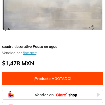
1
/
4
cuadro decorativo Pausa en agua
Vendido por
fine art tj
$1,478
MXN
¡Producto AGOTADO!
Vender en