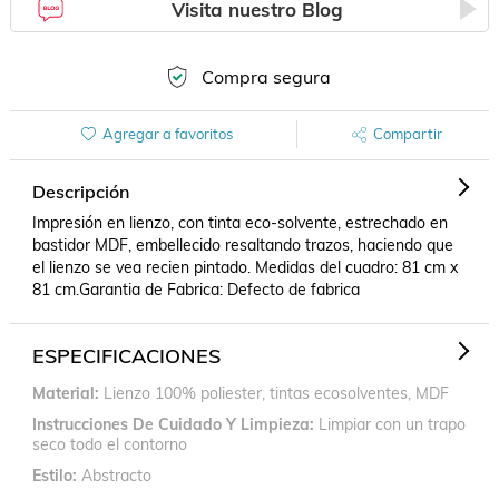
Visita nuestro Blog
Compra segura
Agregar a favoritos
Compartir
Descripción
Impresión en lienzo, con tinta eco-solvente, estrechado en 
bastidor MDF, embellecido resaltando trazos, haciendo que 
el lienzo se vea recien pintado. Medidas del cuadro: 81 cm x 
81 cm.Garantia de Fabrica: Defecto de fabrica
ESPECIFICACIONES
Material
Lienzo 100% poliester, tintas ecosolventes, MDF
Instrucciones De Cuidado Y Limpieza
Limpiar con un trapo
seco todo el contorno
Estilo
Abstracto