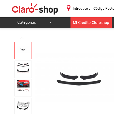
3 Pza Splitter Facia Del Para Ford Transit-250 2015 - 2017
.
Introduce un Código Posta
Categorías
Mi Crédito Claroshop
Celulares y telefonía
Electrónica y tecnología
Videojuegos
Hogar y jardín
Deportes y ocio
Animales y mascotas
Ferretería y autos
Ropa, calzado y accesorios
Mamá y bebé
Salud, belleza y cuidado personal
Joyería y relojes
Juegos y juguetes