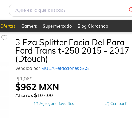
 (Dtouch)
l
Ofertas
Gamers
Supermercado
Blog Claroshop
3 Pza Splitter Facia Del Para
Ford Transit-250 2015 - 2017
(Dtouch)
Vendido por
MUCARefacciones SAS
$1,069
$962
MXN
Ahorras
$107.00
Agregar a favoritos
Compartir