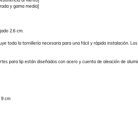
sistencia al viento]

ada y gama media]

ado 2.6 cm.

e toda la tornillería necesaria para una fácil y rápida instalación. Los
rtes para lip están diseñados con acero y cuenta de aleación de alumin
 9 cm
