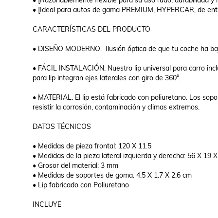
• [Razonablemente flexible para su uso rudo, durabilidad y re
• [Ideal para autos de gama PREMIUM, HYPERCAR, de entr
CARACTERÍSTICAS DEL PRODUCTO

• DISEÑO MODERNO.  Ilusión óptica de que tu coche ha baj
• FÁCIL INSTALACIÓN. Nuestro lip universal para carro incluy
para lip integran ejes laterales con giro de 360°.

• MATERIAL. El lip está fabricado con poliuretano. Los sopo
resistir la corrosión, contaminación y climas extremos.

DATOS TÉCNICOS

• Medidas de pieza frontal: 120 X 11.5

• Medidas de la pieza lateral izquierda y derecha: 56 X 19 X
• Grosor del material: 3 mm

• Medidas de soportes de goma: 4.5 X 1.7 X 2.6 cm

• Lip fabricado con Poliuretano

INCLUYE
