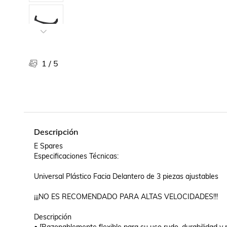
Libros, revistas y comics
Películas, series de tv y música
Otras categorías
Bebidas
Súpermercado
1
/
5
Farmacia
Descripción
E Spares

Especificaciones Técnicas:

Universal Plástico Facia Delantero de 3 piezas ajustables

¡¡¡NO ES RECOMENDADO PARA ALTAS VELOCIDADES!!!

Descripción
