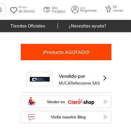
Mi
0
Mis
Mi Lista
Hola
Registrate
carrito
de deseos
Pedidos
Tiendas Oficiales
¿Necesitas ayuda?
¡Producto AGOTADO!
Vendido por
MUCARefacciones SAS
Vender en
Visita nuestro Blog