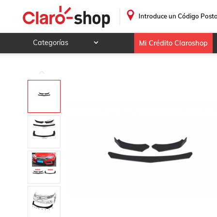
3 Pza Splitter Facia Del Para Ford Transit-250 2015 - 2017
.
Introduce un Código Posta
Categorías
Mi Crédito Claroshop
Celulares y telefonía
Electrónica y tecnología
Videojuegos
Hogar y jardín
Deportes y ocio
Animales y mascotas
Ferretería y autos
Ropa, calzado y accesorios
Mamá y bebé
Salud, belleza y cuidado personal
Joyería y relojes
Juegos y juguetes