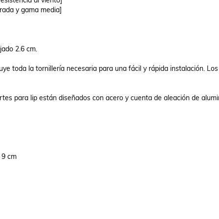
sistencia al viento]

ada y gama media]

ado 2.6 cm.

e toda la tornillería necesaria para una fácil y rápida instalación. Los
rtes para lip están diseñados con acero y cuenta de aleación de alumin
 9 cm
