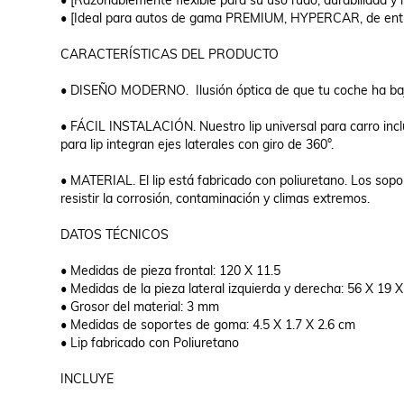
• [Razonablemente flexible para su uso rudo, durabilidad y re
• [Ideal para autos de gama PREMIUM, HYPERCAR, de entr
CARACTERÍSTICAS DEL PRODUCTO

• DISEÑO MODERNO.  Ilusión óptica de que tu coche ha baj
• FÁCIL INSTALACIÓN. Nuestro lip universal para carro incluy
para lip integran ejes laterales con giro de 360°.

• MATERIAL. El lip está fabricado con poliuretano. Los sopo
resistir la corrosión, contaminación y climas extremos.

DATOS TÉCNICOS

• Medidas de pieza frontal: 120 X 11.5

• Medidas de la pieza lateral izquierda y derecha: 56 X 19 X
• Grosor del material: 3 mm

• Medidas de soportes de goma: 4.5 X 1.7 X 2.6 cm

• Lip fabricado con Poliuretano

INCLUYE
