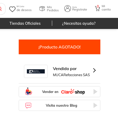
Mi
0
Mis
Mi Lista
Hola
Registrate
carrito
de deseos
Pedidos
Tiendas Oficiales
¿Necesitas ayuda?
¡Producto AGOTADO!
Vendido por
MUCARefacciones SAS
Vender en
Visita nuestro Blog