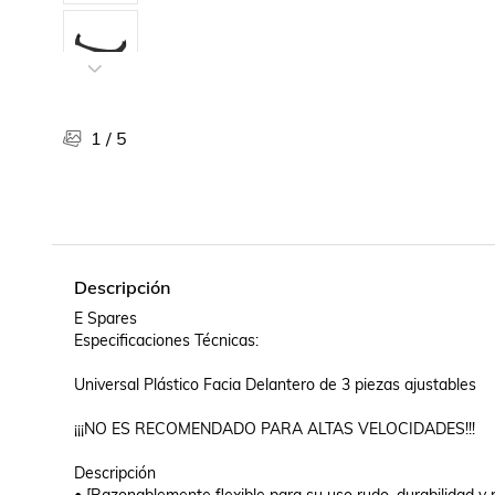
Libros, revistas y comics
Películas, series de tv y música
Otras categorías
Bebidas
Súpermercado
1
/
5
Farmacia
Descripción
E Spares

Especificaciones Técnicas:

Universal Plástico Facia Delantero de 3 piezas ajustables

¡¡¡NO ES RECOMENDADO PARA ALTAS VELOCIDADES!!!

Descripción
