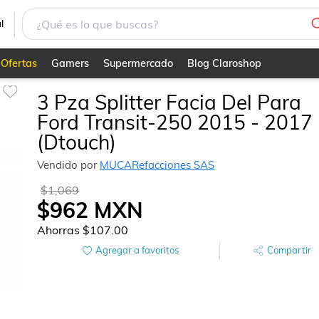
 (Dtouch)
l
Ofertas
Gamers
Supermercado
Blog Claroshop
3 Pza Splitter Facia Del Para
Ford Transit-250 2015 - 2017
(Dtouch)
Vendido por
MUCARefacciones SAS
$1,069
$962
MXN
Ahorras
$107.00
Agregar a favoritos
Compartir