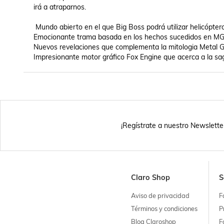
irá a atraparnos.

 Mundo abierto en el que Big Boss podrá utilizar helicópteros y transbordadores para entrar y salir de las misiones.

Emocionante trama basada en los hechos sucedidos en MG
Nuevos revelaciones que complementa la mitologia Metal G
Impresionante motor gráfico Fox Engine que acerca a la sag
¡Regístrate a nuestro Newslette
Claro Shop
S
Aviso de privacidad
F
Términos y condiciones
P
Blog Claroshop
F