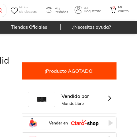
Mi
0
Mis
Mi Lista
Hola
Registrate
carrito
de deseos
Pedidos
Tiendas Oficiales
¿Necesitas ayuda?
lid
¡Producto AGOTADO!
Vendido por
MandaLibre
Vender en