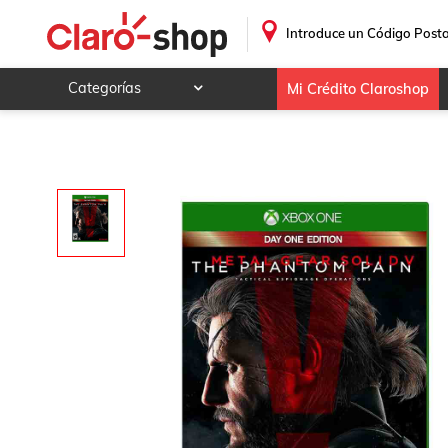
Xbox One Juego Metal Gear Solid V The Phantom Pain
.
Introduce un Código Posta
Categorías
Mi Crédito Claroshop
Celulares y telefonía
Electrónica y tecnología
Videojuegos
Hogar y jardín
Deportes y ocio
Animales y mascotas
Ferretería y autos
Ropa, calzado y accesorios
Mamá y bebé
Salud, belleza y cuidado personal
Joyería y relojes
Juegos y juguetes