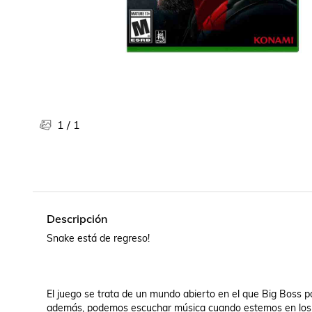
Libros, revistas y comics
Películas, series de tv y música
Otras categorías
Bebidas
Súpermercado
Farmacia
1
/
1
Descripción
Snake está de regreso!

El juego se trata de un mundo abierto en el que Big Boss pod
además, podemos escuchar música cuando estemos en los ve