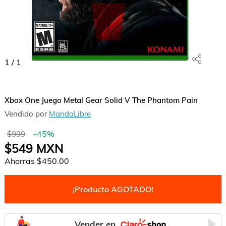
1
/
1
Xbox One Juego Metal Gear Solid V The Phantom Pain
Vendido por
MandaLibre
-
45
%
$999
$549
MXN
Ahorras
$450.00
¡Producto AGOTADO!
Vender en