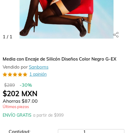
1
/
1
Media con Encaje de Silicón Diseños Color Negro G-EX
Vendido por
Sanborns
1 opinión
-
30
%
$289
$202
MXN
Ahorras
$87.00
Últimas piezas
ENVÍO GRATIS
a partir de $
999
Cantidad:
1