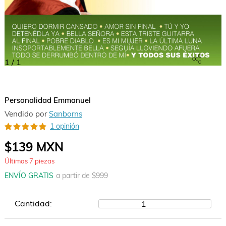
1
/
1
Personalidad Emmanuel
Vendido por
Sanborns
1 opinión
$139
MXN
Últimas
7
piezas
ENVÍO GRATIS
a partir de $
999
Cantidad:
1