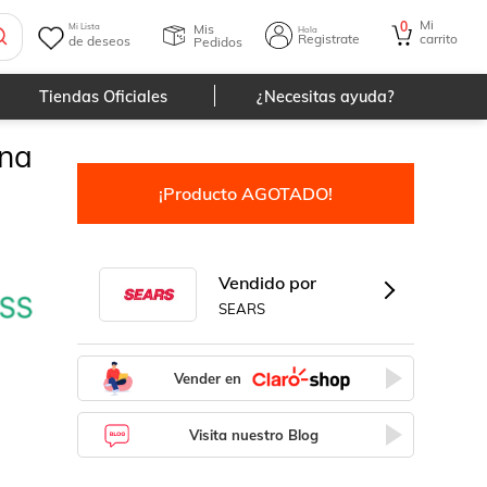
Mi
0
Mis
Mi Lista
Hola
Registrate
carrito
de deseos
Pedidos
Tiendas Oficiales
¿Necesitas ayuda?
ina
¡Producto AGOTADO!
Vendido por
SEARS
Vender en
Visita nuestro Blog