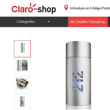
Fragancia para Hombre Carolina Herrera 212 Men Edt 200
.
Introduce un Código Posta
Categorías
Mi Crédito Claroshop
Celulares y telefonía
Electrónica y tecnología
Videojuegos
Hogar y jardín
Deportes y ocio
Animales y mascotas
Ferretería y autos
Ropa, calzado y accesorios
Mamá y bebé
Salud, belleza y cuidado personal
Joyería y relojes
Juegos y juguetes