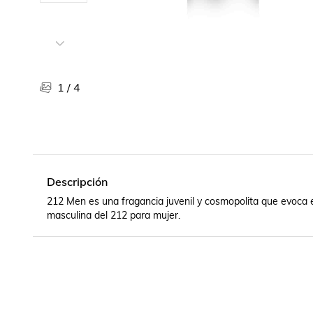
Libros, revistas y comics
Películas, series de tv y música
Otras categorías
Bebidas
Súpermercado
1
/
4
Farmacia
Descripción
212 Men es una fragancia juvenil y cosmopolita que evoca el
masculina del 212 para mujer.