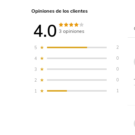
Opiniones de los clientes
4.0
3
opiniones
2
5
0
4
0
3
.
0
2
.
1
1