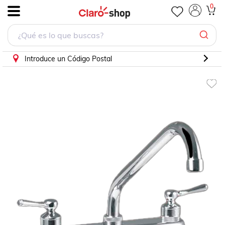
Llave-grifo Mezcladora Fregadero Maneral Palanca Metalfl
0
.
Introduce un Código Postal