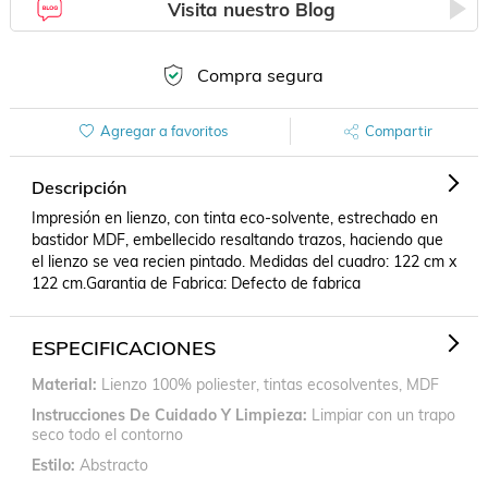
Visita nuestro Blog
Compra segura
Agregar a favoritos
Compartir
Descripción
Impresión en lienzo, con tinta eco-solvente, estrechado en 
bastidor MDF, embellecido resaltando trazos, haciendo que 
el lienzo se vea recien pintado. Medidas del cuadro: 122 cm x 
122 cm.Garantia de Fabrica: Defecto de fabrica
ESPECIFICACIONES
Material
Lienzo 100% poliester, tintas ecosolventes, MDF
Instrucciones De Cuidado Y Limpieza
Limpiar con un trapo
seco todo el contorno
Estilo
Abstracto