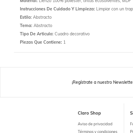
Material
Lienzo 100% poliester, tintas ecosolventes, MDF
Instrucciones De Cuidado Y Limpieza
Limpiar con un tra
Estilo
Abstracto
Tema
Abstracto
Tipo De Articulo
Cuadro decorativo
Piezas Que Contiene
1
¡Regístrate a nuestro Newslette
Claro Shop
S
Aviso de privacidad
F
Términos y condiciones
P