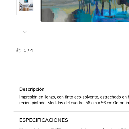
Libros, revistas y comics
Películas, series de tv y música
Otras categorías
Bebidas
Súpermercado
Farmacia
1
/
4
Descripción
Impresión en lienzo, con tinta eco-solvente, estrechado en 
recien pintado. Medidas del cuadro: 56 cm x 56 cm.Garantia
ESPECIFICACIONES