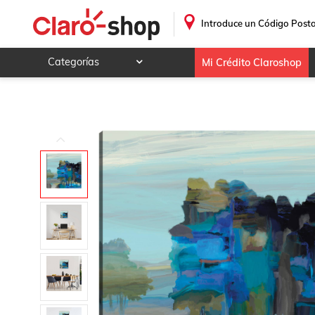
cuadro decorativo Cresta V
.
Introduce un Código Posta
Categorías
Mi Crédito Claroshop
Celulares y telefonía
Electrónica y tecnología
Videojuegos
Hogar y jardín
Deportes y ocio
Animales y mascotas
Ferretería y autos
Ropa, calzado y accesorios
Mamá y bebé
Salud, belleza y cuidado personal
Joyería y relojes
Juegos y juguetes