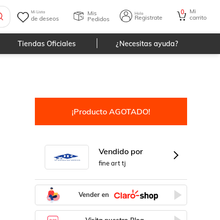
Mi
0
Mis
Mi Lista
Hola
Registrate
carrito
de deseos
Pedidos
Tiendas Oficiales
¿Necesitas ayuda?
¡Producto AGOTADO!
Vendido por
fine art tj
Vender en