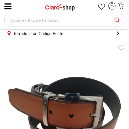
Cinturón Dockers unitalla 955960001
0
.
Introduce un Código Postal