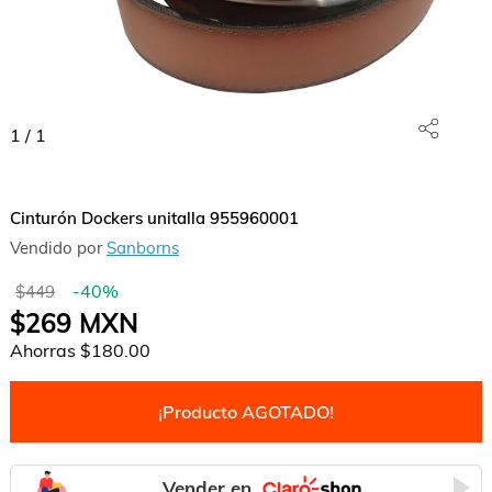
1
/
1
Cinturón Dockers unitalla 955960001
Vendido por
Sanborns
-
40
%
$449
$269
MXN
Ahorras
$180.00
¡Producto AGOTADO!
Vender en