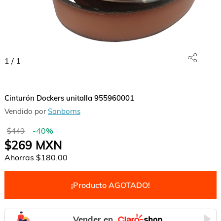
1
/
1
Cinturón Dockers unitalla 955960001
Vendido por
Sanborns
-
40
%
$449
$269
MXN
Ahorras
$180.00
¡Producto AGOTADO!
Vender en