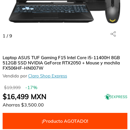
1
/
9
Laptop ASUS TUF Gaming F15 Intel Core i5-11400H 8GB
512GB SSD NVIDIA GeForce RTX2050 + Mouse y mochila
FX506HF-HN007W
Vendido por
Claro Shop Express
-
17
%
$19,999
$16,499
MXN
Ahorras
$3,500.00
¡Producto AGOTADO!