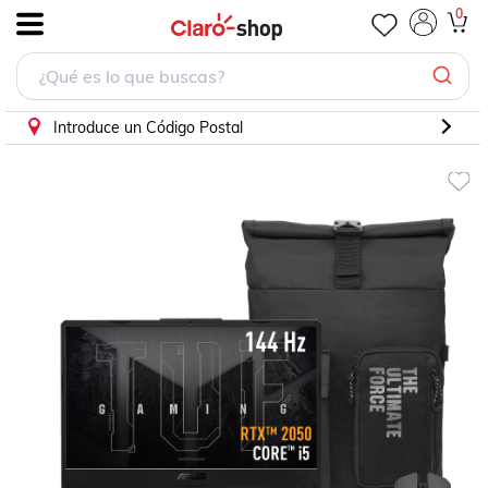
Laptop ASUS TUF Gaming F15 Intel Core i5-11400H 8GB
0
.
Introduce un Código Postal