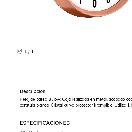
Libros, revistas y comics
Películas, series de tv y música
Otras categorías
Bebidas
Súpermercado
Farmacia
1
/
1
Descripción
Reloj de pared Bulova.Caja realizada en metal, acabado cobr
carátula blanca. Cristal curvo protector irrompible. Utiliza 1 
ESPECIFICACIONES