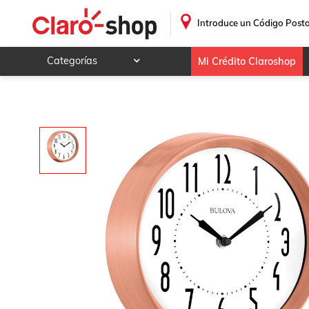
.
Introduce un Código Posta
Categorías
Mi Crédito Claroshop
Celulares y telefonía
Electrónica y tecnología
Videojuegos
Hogar y jardín
Deportes y ocio
Animales y mascotas
Ferretería y autos
Ropa, calzado y accesorios
Mamá y bebé
Salud, belleza y cuidado personal
Joyería y relojes
Juegos y juguetes