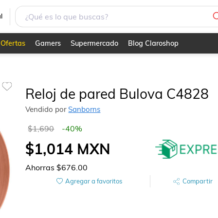
l
Ofertas
Gamers
Supermercado
Blog Claroshop
Reloj de pared Bulova C4828
Vendido por
Sanborns
$1,690
-
40
%
$1,014
MXN
Ahorras
$676.00
Agregar a favoritos
Compartir