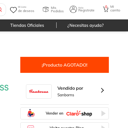
Mi
0
Mis
Mi Lista
Hola
Registrate
carrito
de deseos
Pedidos
Tiendas Oficiales
¿Necesitas ayuda?
¡Producto AGOTADO!
Vendido por
Sanborns
Vender en