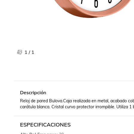
Libros, revistas y comics
Películas, series de tv y música
Otras categorías
Bebidas
Súpermercado
Farmacia
1
/
1
Descripción
Reloj de pared Bulova.Caja realizada en metal, acabado cobr
carátula blanca. Cristal curvo protector irrompible. Utiliza 1 
ESPECIFICACIONES