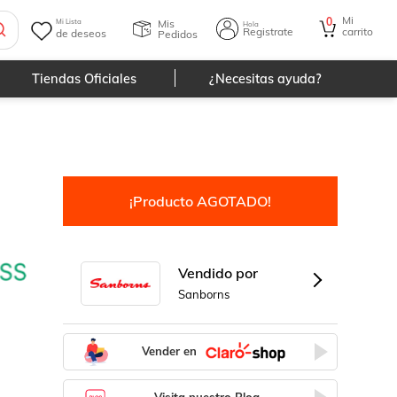
Mi
0
Mis
Mi Lista
Hola
Registrate
carrito
de deseos
Pedidos
Tiendas Oficiales
¿Necesitas ayuda?
¡Producto AGOTADO!
Vendido por
Sanborns
Vender en