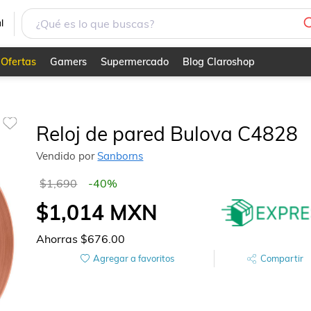
l
Ofertas
Gamers
Supermercado
Blog Claroshop
Reloj de pared Bulova C4828
Vendido por
Sanborns
$1,690
-
40
%
$1,014
MXN
Ahorras
$676.00
Agregar a favoritos
Compartir