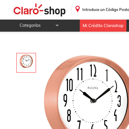
Reloj de pared Bulova C4828
.
Introduce un Código Posta
Categorías
Mi Crédito Claroshop
Celulares y telefonía
Electrónica y tecnología
Videojuegos
Hogar y jardín
Deportes y ocio
Animales y mascotas
Ferretería y autos
Ropa, calzado y accesorios
Mamá y bebé
Salud, belleza y cuidado personal
Joyería y relojes
Juegos y juguetes