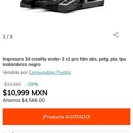
1
/
3
Impresora 3d creality ender-3 s1 pro fdm abs, petg, pla, tpu
inalambrico negro
Vendido por
Consumibles Puebla
-
29
%
$15,565
$10,999
MXN
Ahorras
$4,566.00
¡Producto AGOTADO!