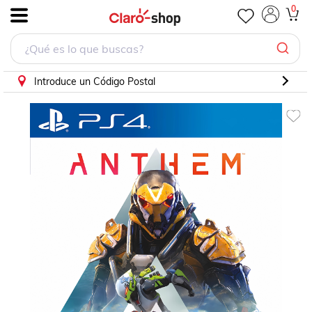
Anthem - Ps4 - Galz
0
.
Introduce un Código Postal