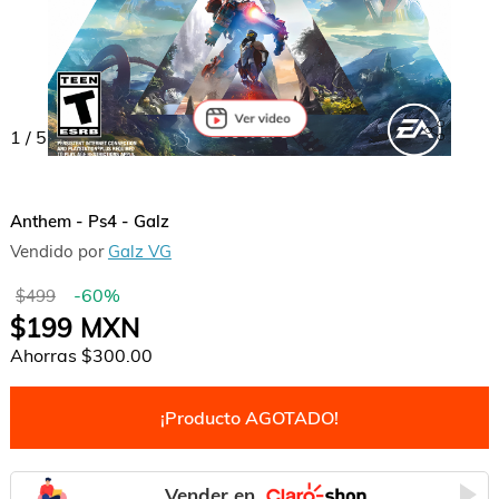
1
/
5
Anthem - Ps4 - Galz
Vendido por
Galz VG
-
60
%
$499
$199
MXN
Ahorras
$300.00
¡Producto AGOTADO!
Vender en