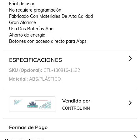
Fácil de usar

No requiere programación

Fabricado Con Materiales De Alta Calidad

Gran Alcance

Usa Dos Baterías Aaa

Ahorro de energia

Botones con acceso directo para Apps
ESPECIFICACIONES
SKU (opcional)
CTL-130816-1132
Material
ABS/PLÁSTICO
Vendido por
CONTROL INN
Formas de Pago