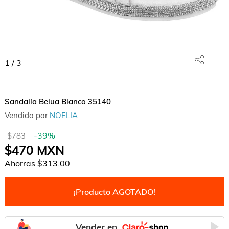
1
/
3
Sandalia Belua Blanco 35140
Vendido por
NOELIA
-
39
%
$783
$470
MXN
Ahorras
$313.00
¡Producto AGOTADO!
Vender en