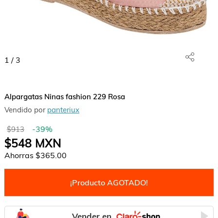
1
/
3
Alpargatas Ninas fashion 229 Rosa
Vendido por
panteriux
-
39
%
$913
$548
MXN
Ahorras
$365.00
¡Producto AGOTADO!
Vender en