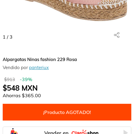
1
/
3
Alpargatas Ninas fashion 229 Rosa
Vendido por
panteriux
-
39
%
$913
$548
MXN
Ahorras
$365.00
¡Producto AGOTADO!
Vender en