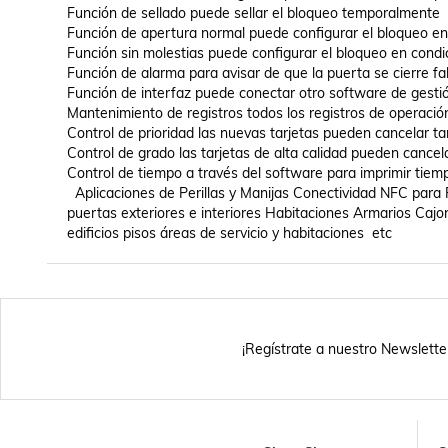
Función de sellado puede sellar el bloqueo temporalmente 

Función de apertura normal puede configurar el bloqueo en
Función sin molestias puede configurar el bloqueo en condic
Función de alarma para avisar de que la puerta se cierre fa
Función de interfaz puede conectar otro software de gestión
Mantenimiento de registros todos los registros de operació
Control de prioridad las nuevas tarjetas pueden cancelar tar
Control de grado las tarjetas de alta calidad pueden cancelar
Control de tiempo a través del software para imprimir tiempo
  Aplicaciones de Perillas y Manijas Conectividad NFC para Puertas SmartKnob  El SmartKnob es de gran utilidad en cualquier tipo de 
puertas exteriores e interiores Habitaciones Armarios Caj
edificios pisos áreas de servicio y habitaciones  etc
¡Regístrate a nuestro Newslette