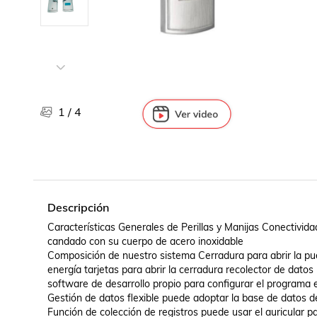
Libros, revistas y comics
Películas, series de tv y música
Otras categorías
Bebidas
Súpermercado
Farmacia
1
/
4
Descripción
Características Generales de Perillas y Manijas Conectivi
candado con su cuerpo de acero inoxidable 

Composición de nuestro sistema Cerradura para abrir la puert
energía tarjetas para abrir la cerradura recolector de datos
software de desarrollo propio para configurar el programa e
Gestión de datos flexible puede adoptar la base de datos de
Función de colección de registros puede usar el auricular p