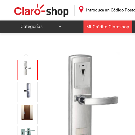
Manija Electrónica MXSMK-001-14 NFC Plata Espesor de Pu
.
Introduce un Código Posta
Categorías
Mi Crédito Claroshop
Celulares y telefonía
Electrónica y tecnología
Videojuegos
Hogar y jardín
Deportes y ocio
Animales y mascotas
Ferretería y autos
Ropa, calzado y accesorios
Mamá y bebé
Salud, belleza y cuidado personal
Joyería y relojes
Juegos y juguetes