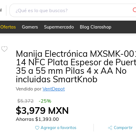
erta 35 a 55 mm Pilas 4 x AA No incluidas SmartKnob
l
Ofertas
Gamers
Supermercado
Blog Claroshop
Manija Electrónica MXSMK-00
14 NFC Plata Espesor de Puer
35 a 55 mm Pilas 4 x AA No
incluidas SmartKnob
Vendido por
VentDepot
$5,372
-
25
%
$3,979
MXN
Ahorras
$1,393.00
Agregar a favoritos
Compartir