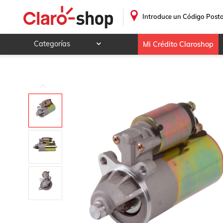
.
Introduce un Código Posta
Categorías
Mi Crédito Claroshop
Celulares y telefonía
Electrónica y tecnología
Videojuegos
Hogar y jardín
Deportes y ocio
Animales y mascotas
Ferretería y autos
Ropa, calzado y accesorios
Mamá y bebé
Salud, belleza y cuidado personal
Joyería y relojes
Juegos y juguetes