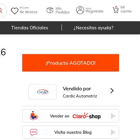
Mi
0
Mis
Mi Lista
Hola
Registrate
carrito
de deseos
Pedidos
Tiendas Oficiales
¿Necesitas ayuda?
.6
¡Producto AGOTADO!
Vendido por
Cardic Automotriz
Vender en
Visita nuestro Blog