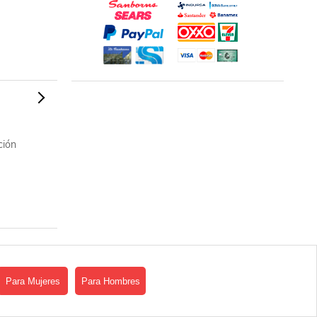
ción
Para Mujeres
Para Hombres