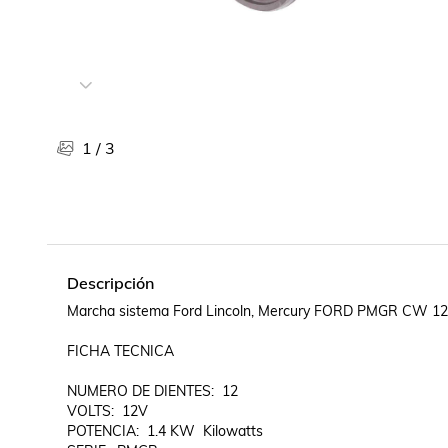
Libros, revistas y comics
Películas, series de tv y música
Otras categorías
Bebidas
Súpermercado
1
/
3
Farmacia
Descripción
Marcha sistema Ford Lincoln, Mercury FORD PMGR CW 12
FICHA TECNICA

NUMERO DE DIENTES:  12

VOLTS:  12V

POTENCIA:  1.4 KW  Kilowatts
