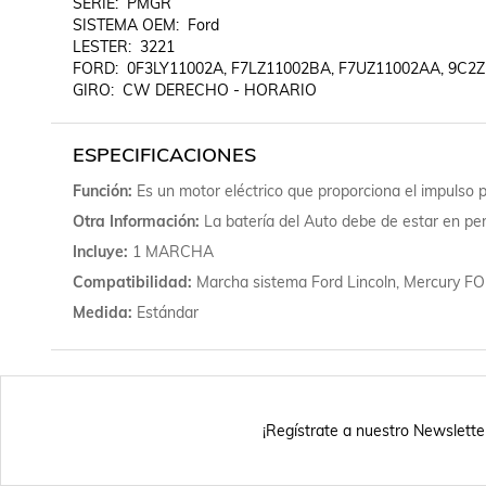
SERIE:  PMGR

SISTEMA OEM:  Ford

LESTER:  3221

FORD:  0F3LY11002A, F7LZ11002BA, F7UZ11002AA, 9C2Z
GIRO:  CW DERECHO - HORARIO
ESPECIFICACIONES
Función
Es un motor eléctrico que proporciona el impulso 
Otra Información
La batería del Auto debe de estar en pe
Incluye
1 MARCHA
Compatibilidad
Marcha sistema Ford Lincoln, Mercur
Medida
Estándar
¡Regístrate a nuestro Newslette