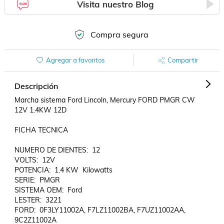
Visita nuestro Blog
Compra segura
Agregar a favoritos
Compartir
Descripción
Marcha sistema Ford Lincoln, Mercury FORD PMGR CW 
12V 1.4KW 12D

FICHA TECNICA

NUMERO DE DIENTES:  12

VOLTS:  12V

POTENCIA:  1.4 KW  Kilowatts

SERIE:  PMGR

SISTEMA OEM:  Ford

LESTER:  3221

FORD:  0F3LY11002A, F7LZ11002BA, F7UZ11002AA, 
9C2Z11002A
