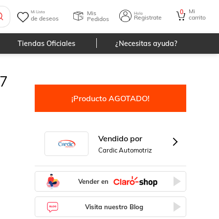
Mi
0
Mis
Mi Lista
Hola
Registrate
carrito
de deseos
Pedidos
Tiendas Oficiales
¿Necesitas ayuda?
07
¡Producto AGOTADO!
Vendido por
Cardic Automotriz
Vender en
Visita nuestro Blog