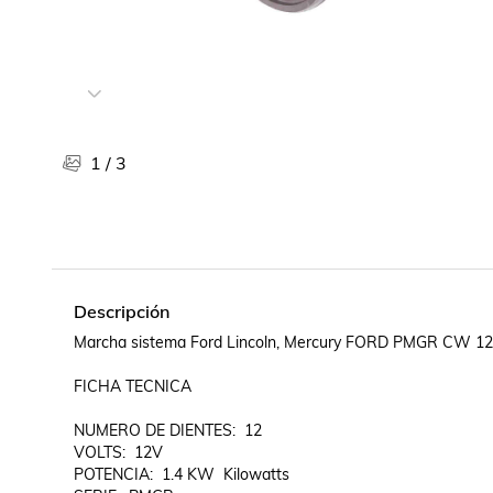
Libros, revistas y comics
Películas, series de tv y música
Otras categorías
Bebidas
Súpermercado
1
/
3
Farmacia
Descripción
Marcha sistema Ford Lincoln, Mercury FORD PMGR CW 12
FICHA TECNICA

NUMERO DE DIENTES:  12

VOLTS:  12V

POTENCIA:  1.4 KW  Kilowatts
