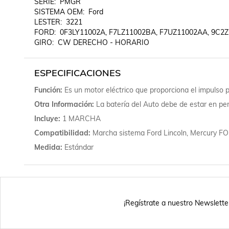
SERIE:  PMGR

SISTEMA OEM:  Ford

LESTER:  3221

FORD:  0F3LY11002A, F7LZ11002BA, F7UZ11002AA, 9C2Z
GIRO:  CW DERECHO - HORARIO
ESPECIFICACIONES
Función
Es un motor eléctrico que proporciona el impulso 
Otra Información
La batería del Auto debe de estar en pe
Incluye
1 MARCHA
Compatibilidad
Marcha sistema Ford Lincoln, Mercur
Medida
Estándar
¡Regístrate a nuestro Newslette