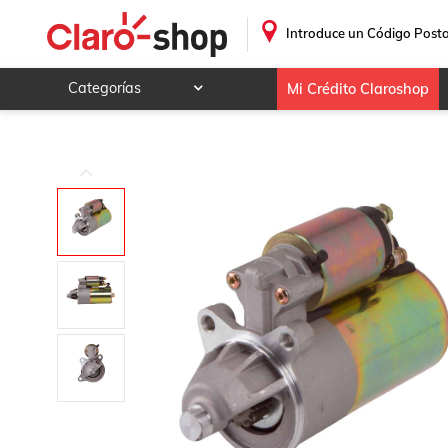
Marcha Ford E250 8cil 5.4 2007 Sistema Ford 11dts
.
Introduce un Código Posta
Categorías
Mi Crédito Claroshop
Celulares y telefonía
Electrónica y tecnología
Videojuegos
Hogar y jardín
Deportes y ocio
Animales y mascotas
Ferretería y autos
Ropa, calzado y accesorios
Mamá y bebé
Salud, belleza y cuidado personal
Joyería y relojes
Juegos y juguetes