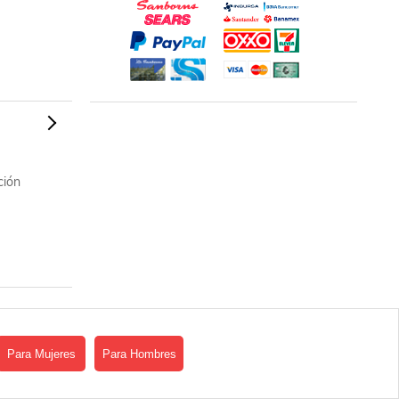
ción
Para Mujeres
Para Hombres