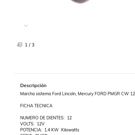
Libros, revistas y comics
Películas, series de tv y música
Otras categorías
Bebidas
Súpermercado
1
/
3
Farmacia
Descripción
Marcha sistema Ford Lincoln, Mercury FORD PMGR CW 12
FICHA TECNICA

NUMERO DE DIENTES:  12

VOLTS:  12V

POTENCIA:  1.4 KW  Kilowatts
