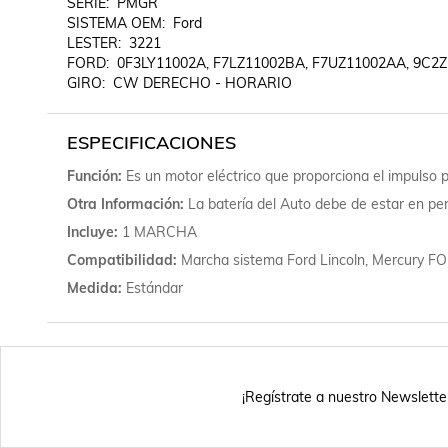
SERIE:  PMGR

SISTEMA OEM:  Ford

LESTER:  3221

FORD:  0F3LY11002A, F7LZ11002BA, F7UZ11002AA, 9C2Z
GIRO:  CW DERECHO - HORARIO
ESPECIFICACIONES
Función
Es un motor eléctrico que proporciona el impulso 
Otra Información
La batería del Auto debe de estar en pe
Incluye
1 MARCHA
Compatibilidad
Marcha sistema Ford Lincoln, Mercur
Medida
Estándar
¡Regístrate a nuestro Newslette