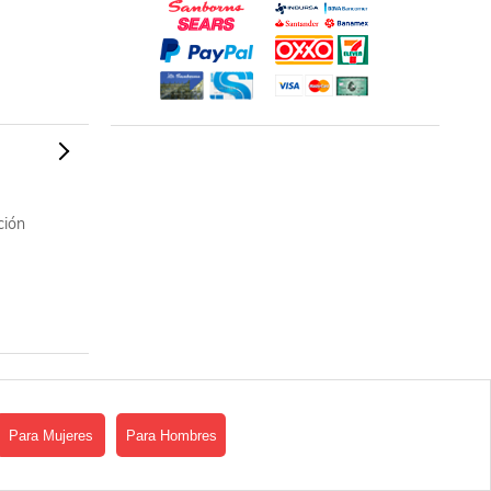
ción
Para Mujeres
Para Hombres