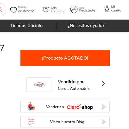
Mi
0
Mis
Mi Lista
Hola
Registrate
carrito
de deseos
Pedidos
Tiendas Oficiales
¿Necesitas ayuda?
07
¡Producto AGOTADO!
Vendido por
Cardic Automotriz
Vender en
Visita nuestro Blog