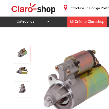
.
Introduce un Código Posta
Categorías
Mi Crédito Claroshop
Celulares y telefonía
Electrónica y tecnología
Videojuegos
Hogar y jardín
Deportes y ocio
Animales y mascotas
Ferretería y autos
Ropa, calzado y accesorios
Mamá y bebé
Salud, belleza y cuidado personal
Joyería y relojes
Juegos y juguetes