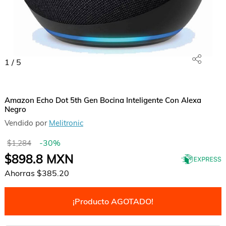
1
/
5
Amazon Echo Dot 5th Gen Bocina Inteligente Con Alexa
Negro
Vendido por
Melitronic
-
30
%
$1,284
$898.8
MXN
Ahorras
$385.20
¡Producto AGOTADO!