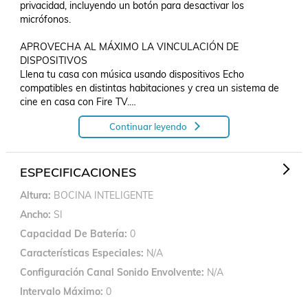
privacidad, incluyendo un botón para desactivar los 
micrófonos.

APROVECHA AL MÁXIMO LA VINCULACIÓN DE 
DISPOSITIVOS 

Llena tu casa con música usando dispositivos Echo 
compatibles en distintas habitaciones y crea un sistema de 
cine en casa con Fire TV.

Continuar leyendo
ESPECIFICACIONES

* Wifi de doble banda es compatible con redes 
802.11a/b/g/n/ac (2.4 y 5 GHz). No admite la conexión con 
redes wifi ad hoc (peer-to-peer, también conocida como red 
ESPECIFICACIONES
de pares).

Altura
BOCINA INTELIGENTE
* Transmisión de audio desde tu dispositivo móvil a Echo Dot 
o desde Echo Dot a tu bocina 

Ancho
SI
* Bluetooth 

Capacidad De Batería
0
* Bocina de proyección frontal de 1.73“

* La app de Alexa es compatible con los dispositivo.
Características Especiales
N/A
Configuración Canal Sonido Envolvente
N/A
Intervalo Máximo
0