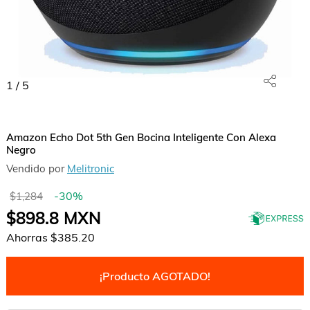
1
/
5
Amazon Echo Dot 5th Gen Bocina Inteligente Con Alexa
Negro
Vendido por
Melitronic
-
30
%
$1,284
$898.8
MXN
Ahorras
$385.20
¡Producto AGOTADO!