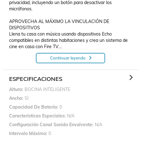
privacidad, incluyendo un botón para desactivar los 
micrófonos.

APROVECHA AL MÁXIMO LA VINCULACIÓN DE 
DISPOSITIVOS 

Llena tu casa con música usando dispositivos Echo 
compatibles en distintas habitaciones y crea un sistema de 
cine en casa con Fire TV.

Continuar leyendo
ESPECIFICACIONES

* Wifi de doble banda es compatible con redes 
802.11a/b/g/n/ac (2.4 y 5 GHz). No admite la conexión con 
redes wifi ad hoc (peer-to-peer, también conocida como red 
ESPECIFICACIONES
de pares).

Altura
BOCINA INTELIGENTE
* Transmisión de audio desde tu dispositivo móvil a Echo Dot 
o desde Echo Dot a tu bocina 

Ancho
SI
* Bluetooth 

Capacidad De Batería
0
* Bocina de proyección frontal de 1.73“

* La app de Alexa es compatible con los dispositivo.
Características Especiales
N/A
Configuración Canal Sonido Envolvente
N/A
Intervalo Máximo
0