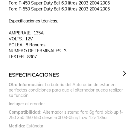
Ford F-450 Super Duty 8cil 6.0 litros 2003 2004 2005	

Ford F-550 Super Duty 8cil 6.0 litros 2003 2004 2005

Especificaciones técnicas:

AMPERAJE:  135A

VOLTS:  12V

POLEA:  8 Ranuras

NUMERO DE TERMINALES:  3

ESPECIFICACIONES
Otra Información
La batería del Auto debe de estar en
perfectas condiciones para que el alternador pueda realizar
su función
Incluye
alternador
Compatibilidad
Alternador sistema ford 6g ford pick-up f-
250 350 450 550 diesel 6.0l 03-05 ir/if cw 12v 135a
Medida
Estándar