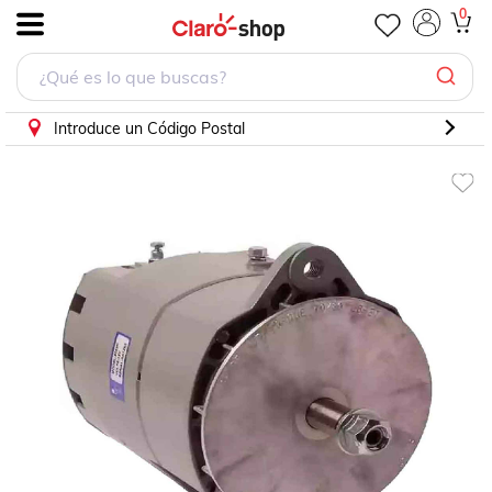
Alternador Tracto Volvo Freightliner 33si Sistem Delco 135a
0
.
Introduce un Código Postal