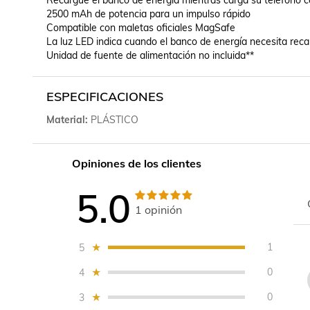
Recargue el banco de energía mientras carga su teléfono co
2500 mAh de potencia para un impulso rápido

Compatible con maletas oficiales MagSafe

La luz LED indica cuando el banco de energía necesita reca
Unidad de fuente de alimentación no incluida**
ESPECIFICACIONES
Material
PLÁSTICO
Opiniones de los clientes
5.0
1
opinión
1
5
0
4
0
3