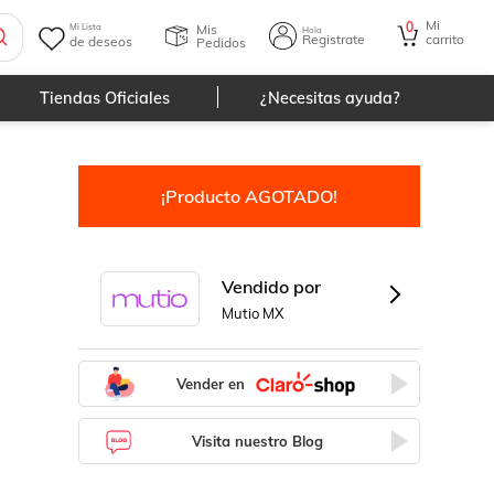
Mi
0
Mis
Mi Lista
Hola
Registrate
carrito
de deseos
Pedidos
Tiendas Oficiales
¿Necesitas ayuda?
¡Producto AGOTADO!
Vendido por
Mutio MX
Vender en
Visita nuestro Blog