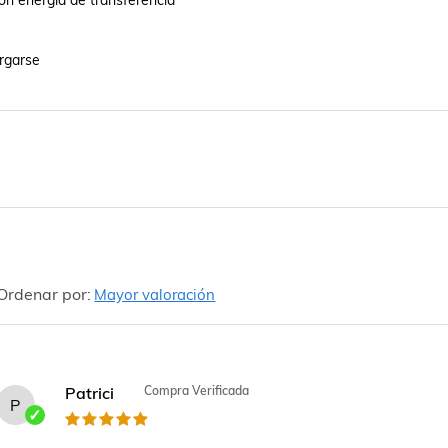
n energía de transferencia

rgarse

Ordenar por:
Mayor valoración
Patrici
Compra Verificada
P