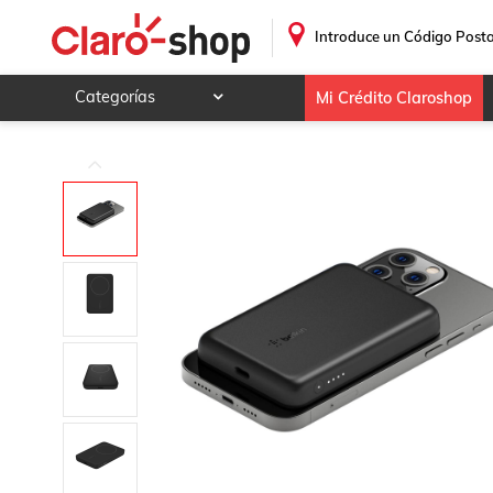
Batería magnética Belkin inálambrica 2.5K Magsafe
.
Introduce un Código Posta
Categorías
Mi Crédito Claroshop
Celulares y telefonía
Electrónica y tecnología
Videojuegos
Hogar y jardín
Deportes y ocio
Animales y mascotas
Ferretería y autos
Ropa, calzado y accesorios
Mamá y bebé
Salud, belleza y cuidado personal
Joyería y relojes
Juegos y juguetes