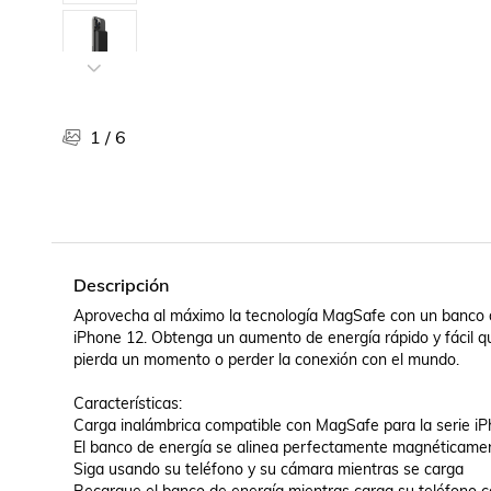
Libros, revistas y comics
Películas, series de tv y música
Otras categorías
Bebidas
Súpermercado
1
/
6
Farmacia
Descripción
Aprovecha al máximo la tecnología MagSafe con un banco d
iPhone 12. Obtenga un aumento de energía rápido y fácil 
pierda un momento o perder la conexión con el mundo.

Características:

Carga inalámbrica compatible con MagSafe para la serie iP
El banco de energía se alinea perfectamente magnéticamen
Siga usando su teléfono y su cámara mientras se carga
