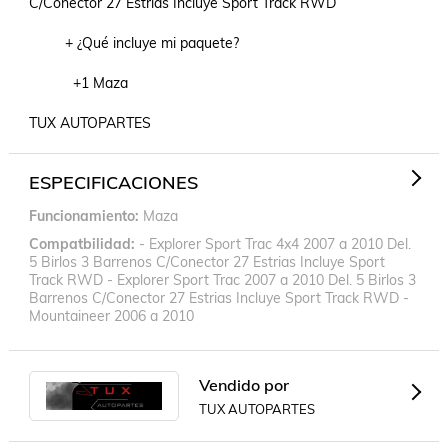
C/Conector 27 Estrias Incluye Sport Track RWD

         + ¿Qué incluye mi paquete?

           +1 Maza

TUX AUTOPARTES
ESPECIFICACIONES
Funcionamiento
Maza
Compatbilidad
- Explorer Sport Trac 4x4 2007 a 2010 Del.
5 Birlos 3 Barrenos C/Conector 27 Estrias Incluye Sport
Track RWD - Explorer Sport Trac 2007 a 2010 Del. 5 Birlos 3
Barrenos C/Conector 27 Estrias Incluye Sport Track RWD -
Mountaineer 2006 a 2010
Vendido por
TUX AUTOPARTES