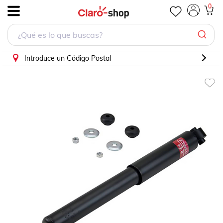
Amortiguador Lebaron Volare Dart Magnum Super Bee Mona
0
.
Introduce un Código Postal