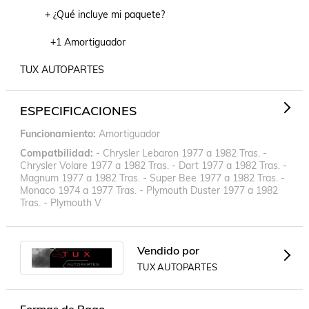
         + ¿Qué incluye mi paquete?

           +1 Amortiguador

TUX AUTOPARTES
ESPECIFICACIONES
Funcionamiento
Amortiguador
Compatbilidad
- Chrysler Lebaron 1977 a 1982 Tras. -
Chrysler Volare 1977 a 1982 Tras. - Dart 1977 a 1982 Tras. -
Magnum 1977 a 1982 Tras. - Super Bee 1977 a 1982 Tras. -
Monaco 1974 a 1977 Tras. - Plymouth Duster 1977 a 1982
Tras. - Plymouth V
Vendido por
TUX AUTOPARTES