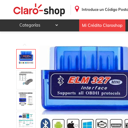
Escaner OBD2 ELM327 Para Bmw 1800Ti 1966 - 1966 (Ale
.
Introduce un Código Posta
Categorías
Mi Crédito Claroshop
Celulares y telefonía
Electrónica y tecnología
Videojuegos
Hogar y jardín
Deportes y ocio
Animales y mascotas
Ferretería y autos
Ropa, calzado y accesorios
Mamá y bebé
Salud, belleza y cuidado personal
Joyería y relojes
Juegos y juguetes