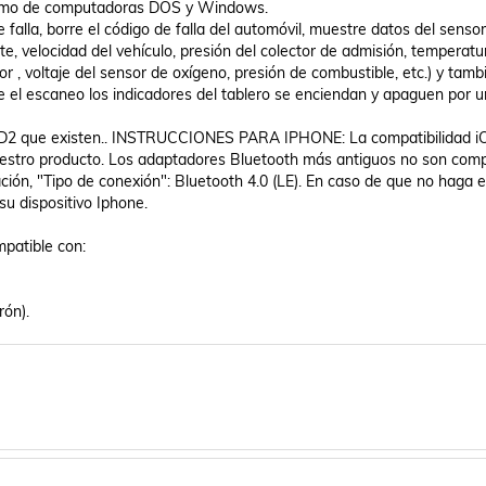
 como de computadoras DOS y Windows.

 falla, borre el código de falla del automóvil, muestre datos del sensor 
te, velocidad del vehículo, presión del colector de admisión, temperatur
dor , voltaje del sensor de oxígeno, presión de combustible, etc.) y tamb
 el escaneo los indicadores del tablero se enciendan y apaguen por u
OBD2 que existen.. INSTRUCCIONES PARA IPHONE: La compatibilidad iO
estro producto. Los adaptadores Bluetooth más antiguos no son compa
ción, "Tipo de conexión": Bluetooth 4.0 (LE). En caso de que no haga e
u dispositivo Iphone.

atible con: 

ón).