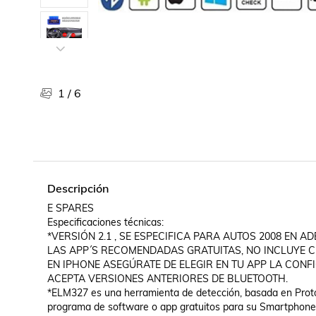
Libros, revistas y comics
Películas, series de tv y música
Otras categorías
Bebidas
Súpermercado
1
/
6
Farmacia
Descripción
E SPARES

Especificaciones técnicas:

*VERSIÓN 2.1 , SE ESPECIFICA PARA AUTOS 2008 EN
LAS APP´S RECOMENDADAS GRATUITAS, NO INCLUYE CD.
EN IPHONE ASEGÚRATE DE ELEGIR EN TU APP LA CONFI
ACEPTA VERSIONES ANTERIORES DE BLUETOOTH.

*ELM327 es una herramienta de detección, basada en Protoc
programa de software o app gratuitos para su Smartphone o