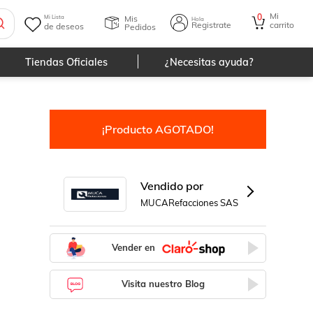
Mi
0
Mis
Mi Lista
Hola
Registrate
carrito
de deseos
Pedidos
Tiendas Oficiales
¿Necesitas ayuda?
¡Producto AGOTADO!
Vendido por
MUCARefacciones SAS
Vender en
Visita nuestro Blog