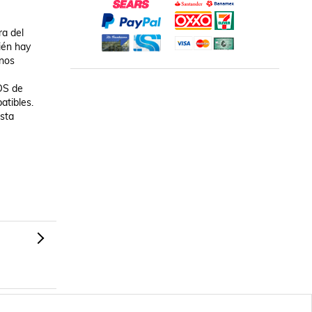
a del 
ién hay 
nos 
S de 
tibles. 
sta 