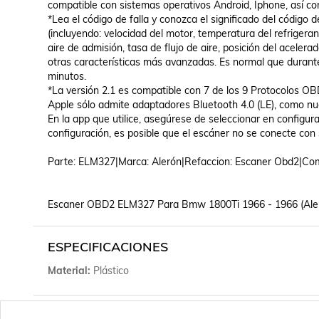
compatible con sistemas operativos Android, Iphone, así
*Lea el código de falla y conozca el significado del código de
(incluyendo: velocidad del motor, temperatura del refrigeran
aire de admisión, tasa de flujo de aire, posición del acelera
otras características más avanzadas. Es normal que durante
minutos.

*La versión 2.1 es compatible con 7 de los 9 Protocolos 
Apple sólo admite adaptadores Bluetooth 4.0 (LE), como nu
En la app que utilice, asegúrese de seleccionar en configura
configuración, es posible que el escáner no se conecte con s
Parte: ELM327|Marca: Alerón|Refaccion: Escaner Obd2|Comp
Escaner OBD2 ELM327 Para Bmw 1800Ti 1966 - 1966 (Aler
ESPECIFICACIONES
Material
Plástico