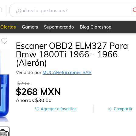
rón)
l
Ofertas
Gamers
Supermercado
Blog Claroshop
Escaner OBD2 ELM327 Para
Bmw 1800Ti 1966 - 1966
(Alerón)
Vendido por
MUCARefacciones SAS
$298
$268
MXN
Ahorras
$30.00
Agregar a favoritos
Compartir