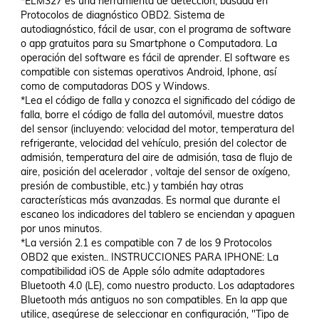
*ELM327 es una herramienta de detección, basada en 
Protocolos de diagnóstico OBD2. Sistema de 
autodiagnóstico, fácil de usar, con el programa de software 
o app gratuitos para su Smartphone o Computadora. La 
operación del software es fácil de aprender. El software es 
compatible con sistemas operativos Android, Iphone, así 
como de computadoras DOS y Windows.

*Lea el código de falla y conozca el significado del código de 
falla, borre el código de falla del automóvil, muestre datos 
del sensor (incluyendo: velocidad del motor, temperatura del 
refrigerante, velocidad del vehículo, presión del colector de 
admisión, temperatura del aire de admisión, tasa de flujo de 
aire, posición del acelerador , voltaje del sensor de oxígeno, 
presión de combustible, etc.) y también hay otras 
características más avanzadas. Es normal que durante el 
escaneo los indicadores del tablero se enciendan y apaguen 
por unos minutos.

*La versión 2.1 es compatible con 7 de los 9 Protocolos 
OBD2 que existen.. INSTRUCCIONES PARA IPHONE: La 
compatibilidad iOS de Apple sólo admite adaptadores 
Bluetooth 4.0 (LE), como nuestro producto. Los adaptadores 
Bluetooth más antiguos no son compatibles. En la app que 
utilice, asegúrese de seleccionar en configuración, "Tipo de 