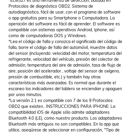
*ELM327 es una herramienta de detección, basada en 
Protocolos de diagnóstico OBD2. Sistema de 
autodiagnóstico, fácil de usar, con el programa de software 
o app gratuitos para su Smartphone o Computadora. La 
operación del software es fácil de aprender. El software es 
compatible con sistemas operativos Android, Iphone, así 
como de computadoras DOS y Windows.

*Lea el código de falla y conozca el significado del código de 
falla, borre el código de falla del automóvil, muestre datos 
del sensor (incluyendo: velocidad del motor, temperatura del 
refrigerante, velocidad del vehículo, presión del colector de 
admisión, temperatura del aire de admisión, tasa de flujo de 
aire, posición del acelerador , voltaje del sensor de oxígeno, 
presión de combustible, etc.) y también hay otras 
características más avanzadas. Es normal que durante el 
escaneo los indicadores del tablero se enciendan y apaguen 
por unos minutos.

*La versión 2.1 es compatible con 7 de los 9 Protocolos 
OBD2 que existen.. INSTRUCCIONES PARA IPHONE: La 
compatibilidad iOS de Apple sólo admite adaptadores 
Bluetooth 4.0 (LE), como nuestro producto. Los adaptadores 
Bluetooth más antiguos no son compatibles. En la app que 
utilice, asegúrese de seleccionar en configuración, "Tipo de 