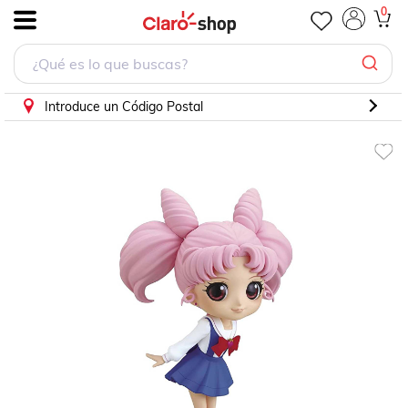
Figura Chibiusa Pretty Guardian Sailor Moon Eternal Movie
0
.
Introduce un Código Postal