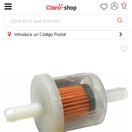
Filtro Gasolina Para Audi 4000 Quattro 1984 - 1987 (Interfil
0
.
Introduce un Código Postal